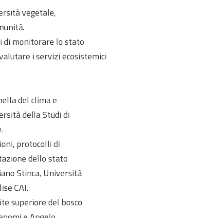
ersità vegetale,
munità.
i di monitorare lo stato
alutare i servizi ecosistemici
ella del clima e
rsità della Studi di
.
oni, protocolli di
azione dello stato
iano Stinca, Università
ise CAI.
mite superiore del bosco
onanomi e Angelo